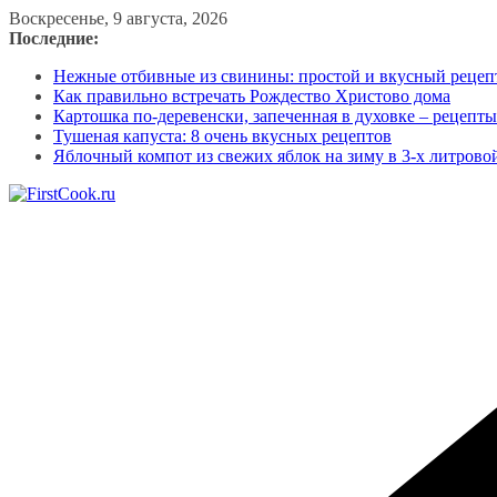
Перейти
Воскресенье, 9 августа, 2026
к
Последние:
содержимому
Нежные отбивные из свинины: простой и вкусный рецеп
Как правильно встречать Рождество Христово дома
Картошка по-деревенски, запеченная в духовке – рецепты
Тушеная капуста: 8 очень вкусных рецептов
Яблочный компот из свежих яблок на зиму в 3-х литрово