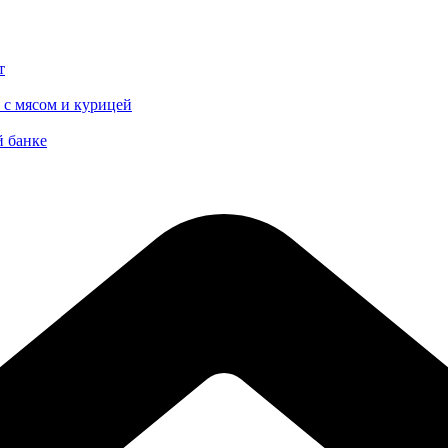
т
 с мясом и курицей
й банке