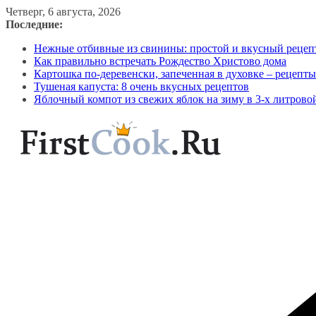
Перейти
Четверг, 6 августа, 2026
к
Последние:
содержимому
Нежные отбивные из свинины: простой и вкусный рецеп
Как правильно встречать Рождество Христово дома
Картошка по-деревенски, запеченная в духовке – рецепты
Тушеная капуста: 8 очень вкусных рецептов
Яблочный компот из свежих яблок на зиму в 3-х литрово