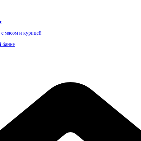
т
 с мясом и курицей
й банке