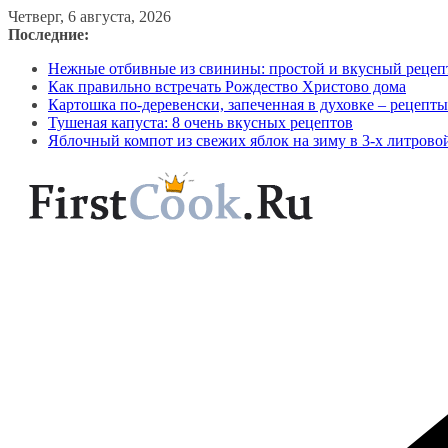
Перейти
Четверг, 6 августа, 2026
к
Последние:
содержимому
Нежные отбивные из свинины: простой и вкусный рецеп
Как правильно встречать Рождество Христово дома
Картошка по-деревенски, запеченная в духовке – рецепты
Тушеная капуста: 8 очень вкусных рецептов
Яблочный компот из свежих яблок на зиму в 3-х литрово