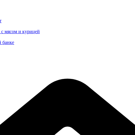
т
 с мясом и курицей
й банке